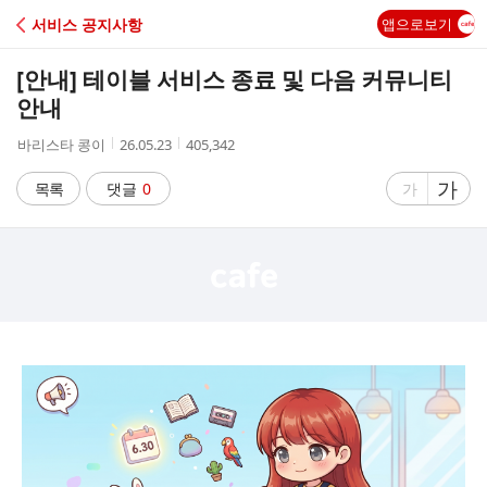
C
서비스 공지사항
앱으로보기
A
[안내] 테이블 서비스 종료 및 다음 커뮤니티
F
안내
작
작
조
바리스타 콩이
26.05.23
405,342
E
성
성
회
자
시
수
글
가
글
목록
댓글
0
가
간
자
자
크
크
기
기
크
작
게
게