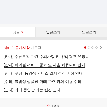
댓
댓글
0
댓글쓰기
답글쓰기
글
댓
글
서비스 공지사항
다른글
현재페이지 1
2
3
4
리
스
[안내] 주류모임 관련 주의사항 안내 및 협조 요청 (국세청)
[
트
[안내] 테이블 서비스 종료 및 다음 커뮤니티 안내
[
[안내][수정] 동영상 서비스 일시 점검 예정 안내
[
[주의] 불법성 상품권 거래 관련 카페 이용 주의 안내
[
[안내] 카페 동영상 기능 변경 안내
[
맨위로