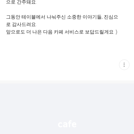
으로 간주돼요.
그동안 테이블에서 나눠주신 소중한 이야기들, 진심으
로 감사드려요.
앞으로도 더 나은 다음 카페 서비스로 보답드릴게요 :)
현
재
게
시
글
추
가
기
능
열
기