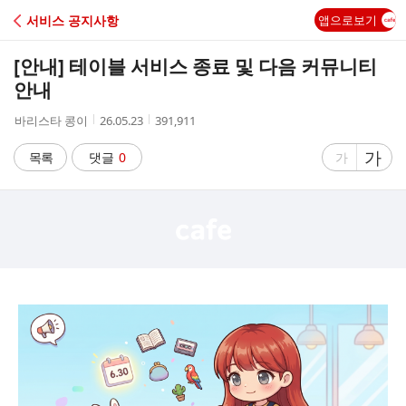
C
서비스 공지사항
앱으로보기
A
[안내] 테이블 서비스 종료 및 다음 커뮤니티
F
안내
작
작
조
바리스타 콩이
26.05.23
391,911
E
성
성
회
자
시
수
글
가
글
목록
댓글
0
가
간
자
자
크
크
기
기
크
작
게
게