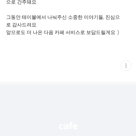
으로 간주돼요.
그동안 테이블에서 나눠주신 소중한 이야기들, 진심으
로 감사드려요.
앞으로도 더 나은 다음 카페 서비스로 보답드릴게요 :)
현
재
게
시
글
추
가
기
능
열
기