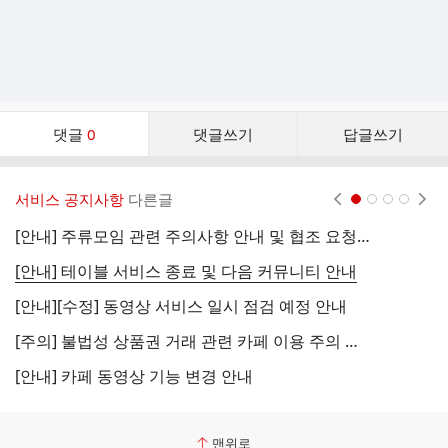
댓
댓글
0
댓글쓰기
답글쓰기
글
댓
글
서비스 공지사항
다른글
현재페이지 1
2
3
4
리
스
[안내] 주류모임 관련 주의사항 안내 및 협조 요청 (국세청)
[
트
[안내] 테이블 서비스 종료 및 다음 커뮤니티 안내
[
[안내][수정] 동영상 서비스 일시 점검 예정 안내
[
[주의] 불법성 상품권 거래 관련 카페 이용 주의 안내
[
[안내] 카페 동영상 기능 변경 안내
[
맨위로