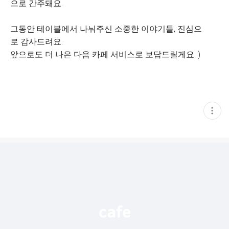
으로 간주돼요.
그동안 테이블에서 나눠주신 소중한 이야기들, 진심으
로 감사드려요.
앞으로도 더 나은 다음 카페 서비스로 보답드릴게요 :)
현
재
게
시
글
추
가
기
능
열
기