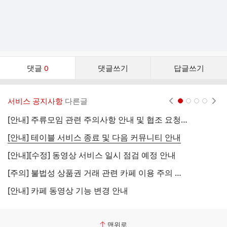
댓
댓글
0
댓글쓰기
답글쓰기
글
댓
글
서비스 공지사항
다른글
현재페이지 1
2
3
4
리
스
[안내] 주류모임 관련 주의사항 안내 및 협조 요청 (국세청)
[
트
[안내] 테이블 서비스 종료 및 다음 커뮤니티 안내
[
[안내][수정] 동영상 서비스 일시 점검 예정 안내
[
[주의] 불법성 상품권 거래 관련 카페 이용 주의 안내
[
[안내] 카페 동영상 기능 변경 안내
[
맨위로