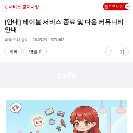
C
서비스 공지사항
앱으로보기
A
[안내] 테이블 서비스 종료 및 다음 커뮤니티
F
안내
작
작
조
바리스타 콩이
26.05.23
373,462
E
성
성
회
자
시
수
글
가
글
목록
댓글
0
가
간
자
자
크
크
기
기
크
작
게
게