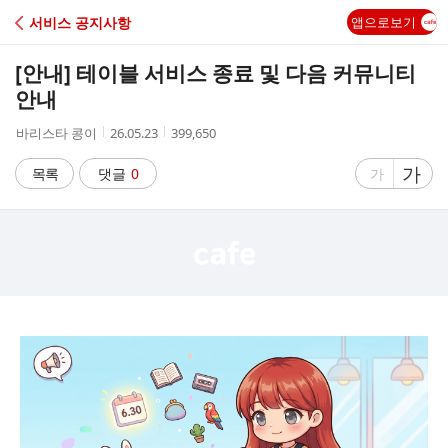
C
서비스 공지사항
앱으로보기
A
[안내] 테이블 서비스 종료 및 다음 커뮤니티
F
안내
작
작
조
바리스타 콩이
26.05.23
399,650
E
성
성
회
자
시
수
글
가
글
목록
댓글
0
가
간
자
자
크
크
기
기
크
작
게
게