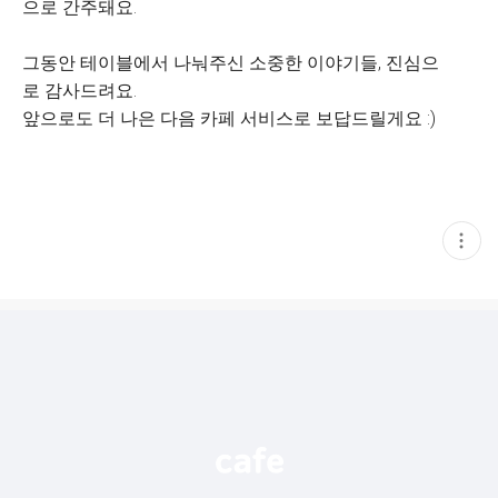
으로 간주돼요.
그동안 테이블에서 나눠주신 소중한 이야기들, 진심으
로 감사드려요.
앞으로도 더 나은 다음 카페 서비스로 보답드릴게요 :)
현
재
게
시
글
추
가
기
능
열
기