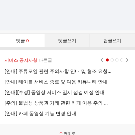
댓
댓글
0
댓글쓰기
답글쓰기
글
댓
글
서비스 공지사항
다른글
현재페이지 1
2
3
4
리
스
[안내] 주류모임 관련 주의사항 안내 및 협조 요청 (국세청)
[
트
[안내] 테이블 서비스 종료 및 다음 커뮤니티 안내
[
[안내][수정] 동영상 서비스 일시 점검 예정 안내
[
[주의] 불법성 상품권 거래 관련 카페 이용 주의 안내
[
[안내] 카페 동영상 기능 변경 안내
[
맨위로