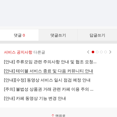
댓
댓글
0
댓글쓰기
답글쓰기
글
댓
글
서비스 공지사항
다른글
현재페이지 1
2
3
4
리
스
[안내] 주류모임 관련 주의사항 안내 및 협조 요청 (국세청)
[
트
[안내] 테이블 서비스 종료 및 다음 커뮤니티 안내
[
[안내][수정] 동영상 서비스 일시 점검 예정 안내
[
[주의] 불법성 상품권 거래 관련 카페 이용 주의 안내
[
[안내] 카페 동영상 기능 변경 안내
[
맨위로