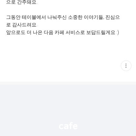
으로 간주돼요.
그동안 테이블에서 나눠주신 소중한 이야기들, 진심으
로 감사드려요.
앞으로도 더 나은 다음 카페 서비스로 보답드릴게요 :)
현
재
게
시
글
추
가
기
능
열
기