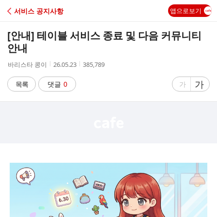
C
서비스 공지사항
앱으로보기
A
[안내] 테이블 서비스 종료 및 다음 커뮤니티
F
안내
작
작
조
바리스타 콩이
26.05.23
385,789
E
성
성
회
자
시
수
글
가
글
목록
댓글
0
가
간
자
자
크
크
기
기
크
작
게
게