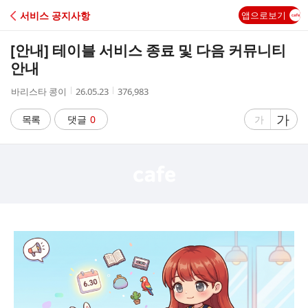
C
서비스 공지사항
앱으로보기
A
[안내] 테이블 서비스 종료 및 다음 커뮤니티
F
안내
작
작
조
바리스타 콩이
26.05.23
376,983
E
성
성
회
자
시
수
글
가
글
목록
댓글
0
가
간
자
자
크
크
기
기
크
작
게
게