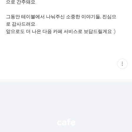
으로 간주돼요.
그동안 테이블에서 나눠주신 소중한 이야기들, 진심으
로 감사드려요.
앞으로도 더 나은 다음 카페 서비스로 보답드릴게요 :)
현
재
게
시
글
추
가
기
능
열
기