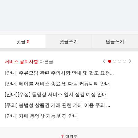
댓
댓글
0
댓글쓰기
답글쓰기
글
댓
글
서비스 공지사항
다른글
현재페이지 1
2
3
4
리
스
[안내] 주류모임 관련 주의사항 안내 및 협조 요청 (국세청)
[
트
[안내] 테이블 서비스 종료 및 다음 커뮤니티 안내
[
[안내][수정] 동영상 서비스 일시 점검 예정 안내
[
[주의] 불법성 상품권 거래 관련 카페 이용 주의 안내
[
[안내] 카페 동영상 기능 변경 안내
[
맨위로