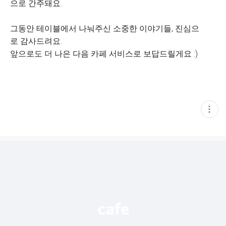
으로 간주돼요.
그동안 테이블에서 나눠주신 소중한 이야기들, 진심으
로 감사드려요.
앞으로도 더 나은 다음 카페 서비스로 보답드릴게요 :)
현
재
게
시
글
추
가
기
능
열
기