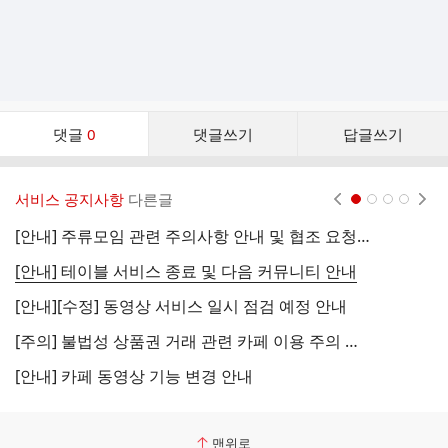
댓
댓글
0
댓글쓰기
답글쓰기
글
댓
글
서비스 공지사항
다른글
현재페이지 1
2
3
4
리
스
[안내] 주류모임 관련 주의사항 안내 및 협조 요청 (국세청)
[
트
[안내] 테이블 서비스 종료 및 다음 커뮤니티 안내
[
[안내][수정] 동영상 서비스 일시 점검 예정 안내
[
[주의] 불법성 상품권 거래 관련 카페 이용 주의 안내
[
[안내] 카페 동영상 기능 변경 안내
[
맨위로