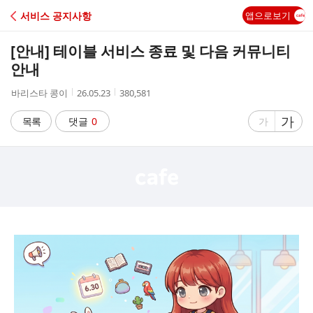
C
서비스 공지사항
앱으로보기
A
[안내] 테이블 서비스 종료 및 다음 커뮤니티
F
안내
작
작
조
바리스타 콩이
26.05.23
380,581
E
성
성
회
자
시
수
글
가
글
목록
댓글
0
가
간
자
자
크
크
기
기
크
작
게
게