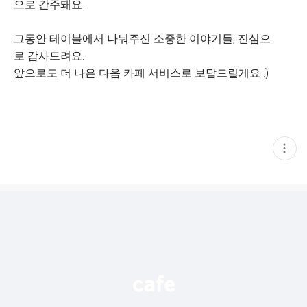
으로 간주돼요.
그동안 테이블에서 나눠주신 소중한 이야기들, 진심으
로 감사드려요.
앞으로도 더 나은 다음 카페 서비스로 보답드릴게요 :)
현
재
게
시
글
추
가
기
능
열
기