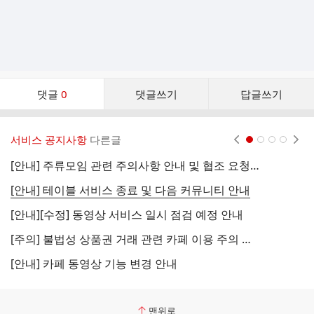
댓
댓글
0
댓글쓰기
답글쓰기
글
댓
글
서비스 공지사항
다른글
현재페이지 1
2
3
4
리
스
[안내] 주류모임 관련 주의사항 안내 및 협조 요청 (국세청)
[
트
[안내] 테이블 서비스 종료 및 다음 커뮤니티 안내
[
[안내][수정] 동영상 서비스 일시 점검 예정 안내
[
[주의] 불법성 상품권 거래 관련 카페 이용 주의 안내
[
[안내] 카페 동영상 기능 변경 안내
[
맨위로