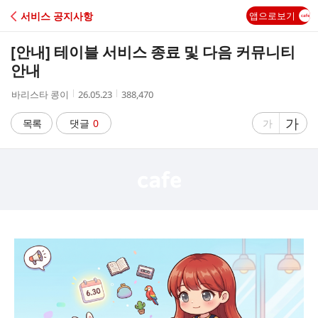
C
서비스 공지사항
앱으로보기
A
[안내] 테이블 서비스 종료 및 다음 커뮤니티
F
안내
작
작
조
바리스타 콩이
26.05.23
388,470
E
성
성
회
자
시
수
글
가
글
목록
댓글
0
가
간
자
자
크
크
기
기
크
작
게
게