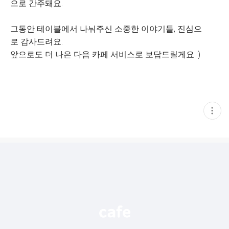
으로 간주돼요.
그동안 테이블에서 나눠주신 소중한 이야기들, 진심으
로 감사드려요.
앞으로도 더 나은 다음 카페 서비스로 보답드릴게요 :)
현
재
게
시
글
추
가
기
능
열
기