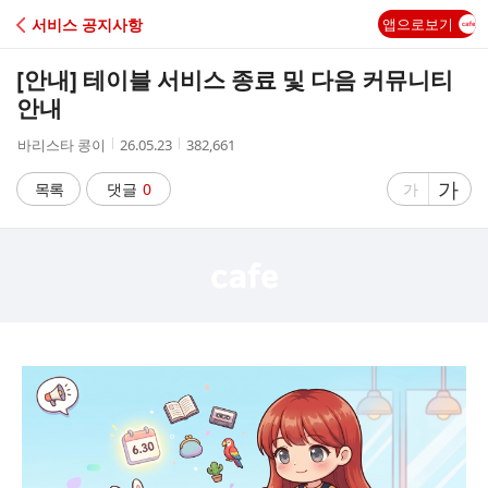
C
서비스 공지사항
앱으로보기
A
[안내] 테이블 서비스 종료 및 다음 커뮤니티
F
안내
작
작
조
바리스타 콩이
26.05.23
382,661
E
성
성
회
자
시
수
글
가
글
목록
댓글
0
가
간
자
자
크
크
기
기
크
작
게
게