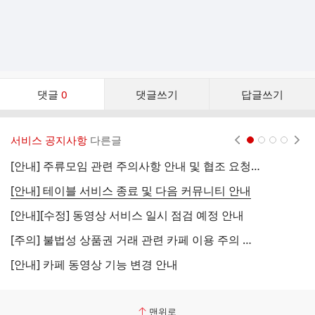
댓
댓글
0
댓글쓰기
답글쓰기
글
댓
글
서비스 공지사항
다른글
현재페이지 1
2
3
4
리
스
[안내] 주류모임 관련 주의사항 안내 및 협조 요청 (국세청)
[
트
[안내] 테이블 서비스 종료 및 다음 커뮤니티 안내
[
[안내][수정] 동영상 서비스 일시 점검 예정 안내
[
[주의] 불법성 상품권 거래 관련 카페 이용 주의 안내
[
[안내] 카페 동영상 기능 변경 안내
[
맨위로