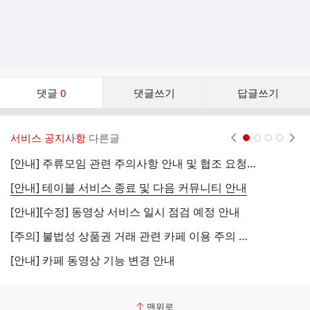
댓
댓글
0
댓글쓰기
답글쓰기
글
댓
글
서비스 공지사항
다른글
현재페이지 1
2
3
4
리
스
[안내] 주류모임 관련 주의사항 안내 및 협조 요청 (국세청)
[
트
[안내] 테이블 서비스 종료 및 다음 커뮤니티 안내
[
[안내][수정] 동영상 서비스 일시 점검 예정 안내
[
[주의] 불법성 상품권 거래 관련 카페 이용 주의 안내
[
[안내] 카페 동영상 기능 변경 안내
[
맨위로