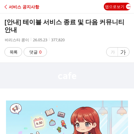
C
서비스 공지사항
앱으로보기
A
[안내] 테이블 서비스 종료 및 다음 커뮤니티
F
안내
작
작
조
바리스타 콩이
26.05.23
377,820
E
성
성
회
자
시
수
글
가
글
목록
댓글
0
가
간
자
자
크
크
기
기
크
작
게
게