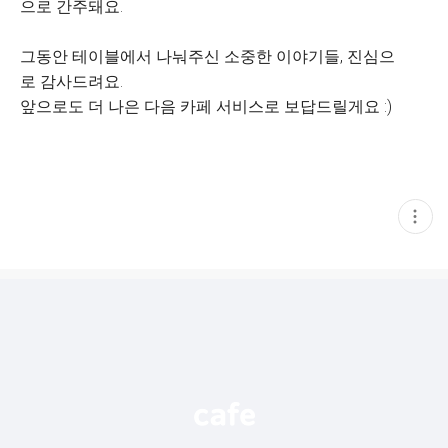
으로 간주돼요.
그동안 테이블에서 나눠주신 소중한 이야기들, 진심으
로 감사드려요.
앞으로도 더 나은 다음 카페 서비스로 보답드릴게요 :)
현
재
게
시
글
추
가
기
능
열
기