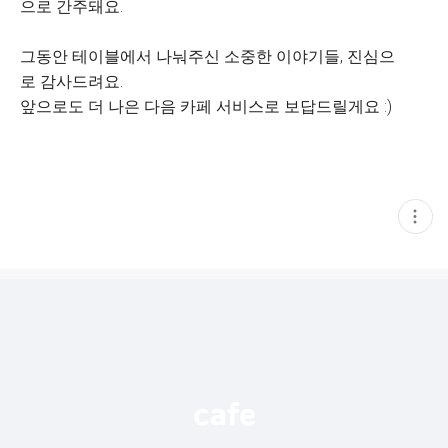
으로 간주돼요.
그동안 테이블에서 나눠주신 소중한 이야기들, 진심으
로 감사드려요.
앞으로도 더 나은 다음 카페 서비스로 보답드릴게요 :)
현
재
게
시
글
추
가
기
능
열
기