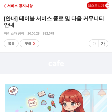
C
서비스 공지사항
앱으로보기
A
[안내] 테이블 서비스 종료 및 다음 커뮤니티
F
안내
작
작
조
바리스타 콩이
26.05.23
382,678
E
성
성
회
자
시
수
글
가
글
목록
댓글
0
가
간
자
자
크
크
기
기
크
작
게
게