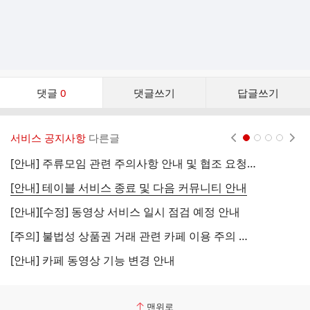
댓
댓글
0
댓글쓰기
답글쓰기
글
댓
글
서비스 공지사항
다른글
현재페이지 1
2
3
4
리
스
[안내] 주류모임 관련 주의사항 안내 및 협조 요청 (국세청)
[
트
[안내] 테이블 서비스 종료 및 다음 커뮤니티 안내
[
[안내][수정] 동영상 서비스 일시 점검 예정 안내
[
[주의] 불법성 상품권 거래 관련 카페 이용 주의 안내
[
[안내] 카페 동영상 기능 변경 안내
[
맨위로