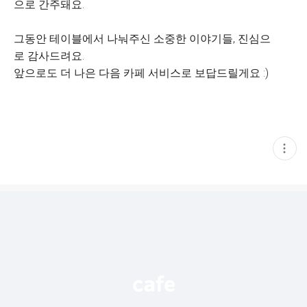
으로 간주돼요.
그동안 테이블에서 나눠주신 소중한 이야기들, 진심으
로 감사드려요.
앞으로도 더 나은 다음 카페 서비스로 보답드릴게요 :)
현
재
게
시
글
추
가
기
능
열
기