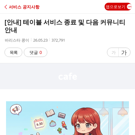
C
서비스 공지사항
앱으로보기
A
[안내] 테이블 서비스 종료 및 다음 커뮤니티
F
안내
작
작
조
바리스타 콩이
26.05.23
372,791
E
성
성
회
자
시
수
글
가
글
목록
댓글
0
가
간
자
자
크
크
기
기
크
작
게
게