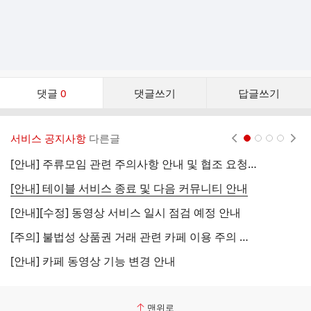
댓
댓글
0
댓글쓰기
답글쓰기
글
댓
글
서비스 공지사항
다른글
현재페이지 1
2
3
4
리
스
[안내] 주류모임 관련 주의사항 안내 및 협조 요청 (국세청)
[
트
[안내] 테이블 서비스 종료 및 다음 커뮤니티 안내
[
[안내][수정] 동영상 서비스 일시 점검 예정 안내
[
[주의] 불법성 상품권 거래 관련 카페 이용 주의 안내
[
[안내] 카페 동영상 기능 변경 안내
[
맨위로