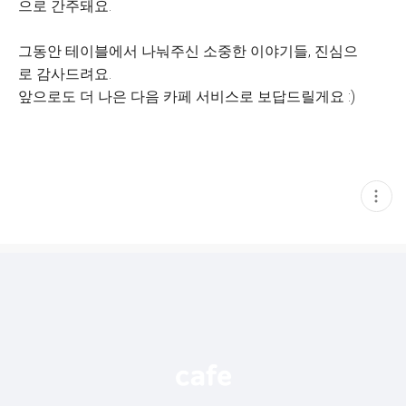
으로 간주돼요.
그동안 테이블에서 나눠주신 소중한 이야기들, 진심으
로 감사드려요.
앞으로도 더 나은 다음 카페 서비스로 보답드릴게요 :)
현
재
게
시
글
추
가
기
능
열
기