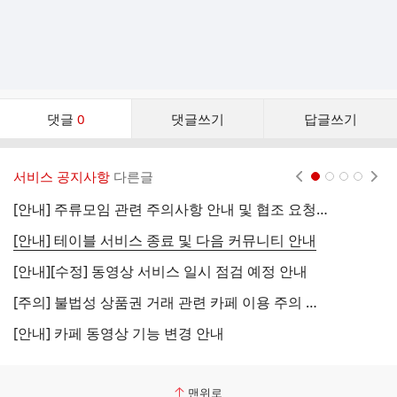
댓
댓글
0
댓글쓰기
답글쓰기
글
댓
글
서비스 공지사항
다른글
현재페이지 1
2
3
4
리
스
[안내] 주류모임 관련 주의사항 안내 및 협조 요청 (국세청)
[
트
[안내] 테이블 서비스 종료 및 다음 커뮤니티 안내
[
[안내][수정] 동영상 서비스 일시 점검 예정 안내
[
[주의] 불법성 상품권 거래 관련 카페 이용 주의 안내
[
[안내] 카페 동영상 기능 변경 안내
[
맨위로