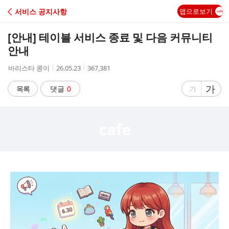
C
서비스 공지사항
앱으로보기
A
[안내] 테이블 서비스 종료 및 다음 커뮤니티
F
안내
작
작
조
바리스타 콩이
26.05.23
367,381
E
성
성
회
자
시
수
글
가
글
목록
댓글
0
가
간
자
자
크
크
기
기
크
작
게
게