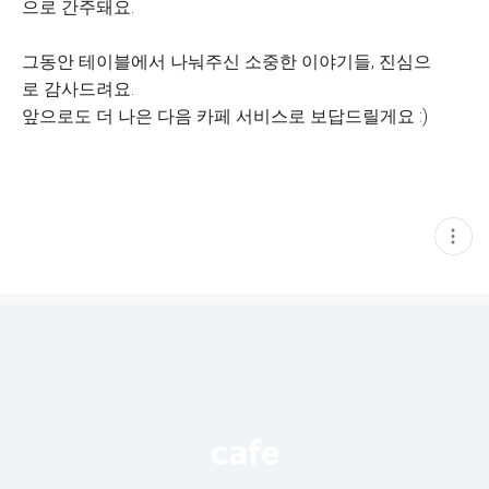
으로 간주돼요.
그동안 테이블에서 나눠주신 소중한 이야기들, 진심으
로 감사드려요.
앞으로도 더 나은 다음 카페 서비스로 보답드릴게요 :)
현
재
게
시
글
추
가
기
능
열
기