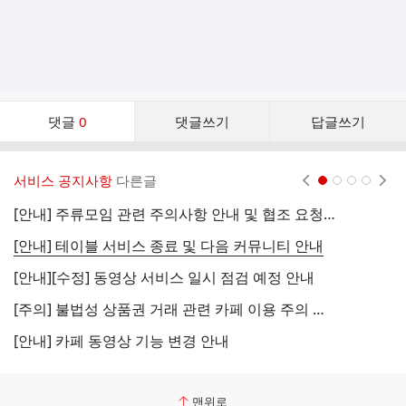
댓
댓글
0
댓글쓰기
답글쓰기
글
댓
글
서비스 공지사항
다른글
현재페이지 1
2
3
4
리
스
[안내] 주류모임 관련 주의사항 안내 및 협조 요청 (국세청)
[
트
[안내] 테이블 서비스 종료 및 다음 커뮤니티 안내
[
[안내][수정] 동영상 서비스 일시 점검 예정 안내
[
[주의] 불법성 상품권 거래 관련 카페 이용 주의 안내
[
[안내] 카페 동영상 기능 변경 안내
[
맨위로