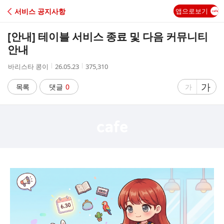
C
서비스 공지사항
앱으로보기
A
[안내] 테이블 서비스 종료 및 다음 커뮤니티
F
안내
작
작
조
바리스타 콩이
26.05.23
375,310
E
성
성
회
자
시
수
글
가
글
목록
댓글
0
가
간
자
자
크
크
기
기
크
작
게
게