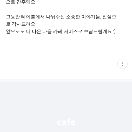
으로 간주돼요.
그동안 테이블에서 나눠주신 소중한 이야기들, 진심으
로 감사드려요.
앞으로도 더 나은 다음 카페 서비스로 보답드릴게요 :)
현
재
게
시
글
추
가
기
능
열
기