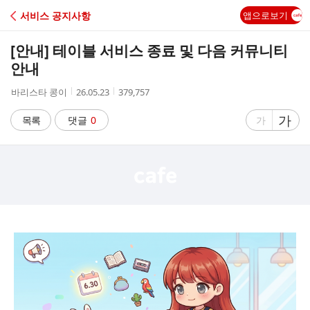
C
서비스 공지사항
앱으로보기
A
[안내] 테이블 서비스 종료 및 다음 커뮤니티
F
안내
작
작
조
바리스타 콩이
26.05.23
379,757
E
성
성
회
자
시
수
글
가
글
목록
댓글
0
가
간
자
자
크
크
기
기
크
작
게
게