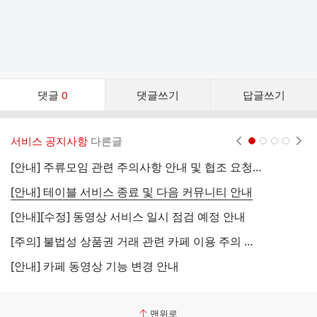
댓
댓글
0
댓글쓰기
답글쓰기
글
댓
글
서비스 공지사항
다른글
현재페이지 1
2
3
4
리
스
[안내] 주류모임 관련 주의사항 안내 및 협조 요청 (국세청)
[
트
[안내] 테이블 서비스 종료 및 다음 커뮤니티 안내
[
[안내][수정] 동영상 서비스 일시 점검 예정 안내
[
[주의] 불법성 상품권 거래 관련 카페 이용 주의 안내
[
[안내] 카페 동영상 기능 변경 안내
[
맨위로