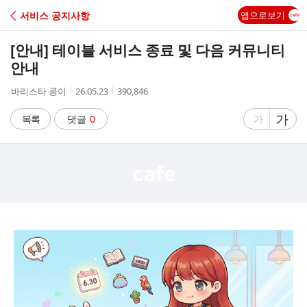
C
서비스 공지사항
앱으로보기
A
[안내] 테이블 서비스 종료 및 다음 커뮤니티
F
안내
작
작
조
바리스타 콩이
26.05.23
390,846
E
성
성
회
자
시
수
글
가
글
목록
댓글
0
가
간
자
자
크
크
기
기
크
작
게
게