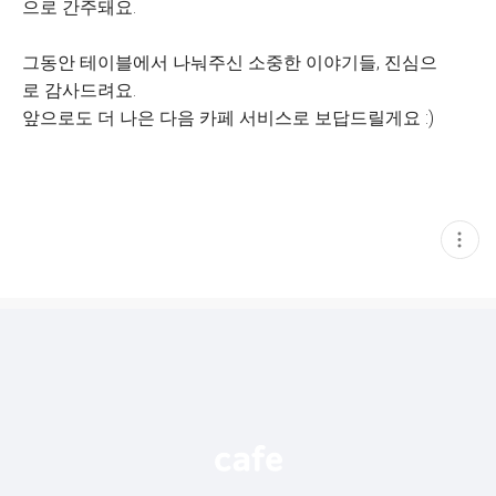
으로 간주돼요.
그동안 테이블에서 나눠주신 소중한 이야기들, 진심으
로 감사드려요.
앞으로도 더 나은 다음 카페 서비스로 보답드릴게요 :)
현
재
게
시
글
추
가
기
능
열
기