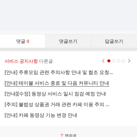
댓
댓글
0
댓글쓰기
답글쓰기
글
댓
글
서비스 공지사항
다른글
현재페이지 1
2
3
4
리
스
[안내] 주류모임 관련 주의사항 안내 및 협조 요청 (국세청)
[
트
[안내] 테이블 서비스 종료 및 다음 커뮤니티 안내
[
[안내][수정] 동영상 서비스 일시 점검 예정 안내
[
[주의] 불법성 상품권 거래 관련 카페 이용 주의 안내
[
[안내] 카페 동영상 기능 변경 안내
[
맨위로