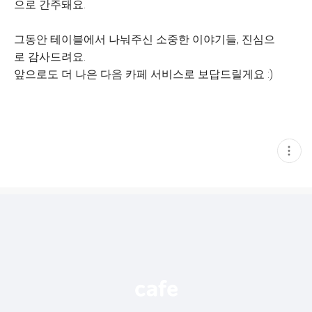
으로 간주돼요.
그동안 테이블에서 나눠주신 소중한 이야기들, 진심으
로 감사드려요.
앞으로도 더 나은 다음 카페 서비스로 보답드릴게요 :)
현
재
게
시
글
추
가
기
능
열
기