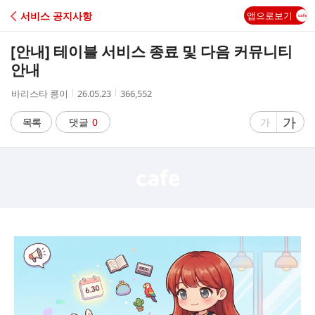
C
서비스 공지사항
앱으로보기
A
[안내] 테이블 서비스 종료 및 다음 커뮤니티
F
안내
작
작
조
바리스타 콩이
26.05.23
366,552
E
성
성
회
자
시
수
글
가
글
목록
댓글
0
가
간
자
자
크
크
기
기
크
작
게
게