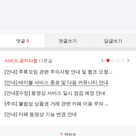
댓
댓글
0
댓글쓰기
답글쓰기
글
댓
글
서비스 공지사항
다른글
현재페이지 1
2
3
4
리
스
[안내] 주류모임 관련 주의사항 안내 및 협조 요청 (국세청)
[
트
[안내] 테이블 서비스 종료 및 다음 커뮤니티 안내
[
[안내][수정] 동영상 서비스 일시 점검 예정 안내
[
[주의] 불법성 상품권 거래 관련 카페 이용 주의 안내
[
[안내] 카페 동영상 기능 변경 안내
[
맨위로