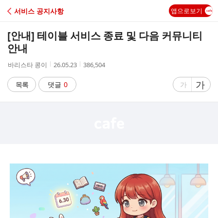
C
서비스 공지사항
앱으로보기
A
[안내] 테이블 서비스 종료 및 다음 커뮤니티
F
안내
작
작
조
바리스타 콩이
26.05.23
386,504
E
성
성
회
자
시
수
글
가
글
목록
댓글
0
가
간
자
자
크
크
기
기
크
작
게
게