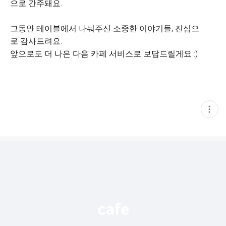
으로 간주돼요.
그동안 테이블에서 나눠주신 소중한 이야기들, 진심으
로 감사드려요.
앞으로도 더 나은 다음 카페 서비스로 보답드릴게요 :)
현
재
게
시
글
추
가
기
능
열
기