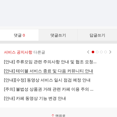
댓
댓글
0
댓글쓰기
답글쓰기
글
댓
글
서비스 공지사항
다른글
현재페이지 1
2
3
4
리
스
[안내] 주류모임 관련 주의사항 안내 및 협조 요청 (국세청)
[
트
[안내] 테이블 서비스 종료 및 다음 커뮤니티 안내
[
[안내][수정] 동영상 서비스 일시 점검 예정 안내
[
[주의] 불법성 상품권 거래 관련 카페 이용 주의 안내
[
[안내] 카페 동영상 기능 변경 안내
[
맨위로