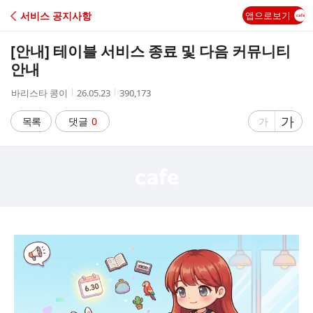
C
서비스 공지사항
앱으로보기
A
[안내] 테이블 서비스 종료 및 다음 커뮤니티
F
안내
작
작
조
바리스타 콩이
26.05.23
390,173
E
성
성
회
자
시
수
글
가
글
목록
댓글
0
가
간
자
자
크
크
기
기
크
작
게
게