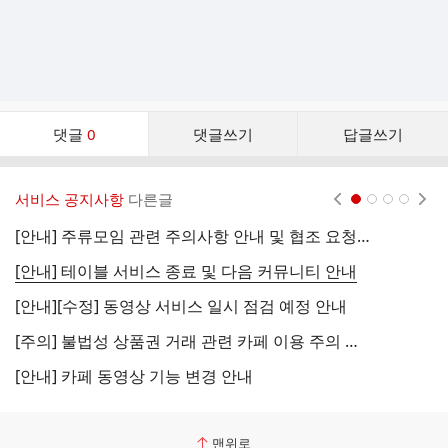
댓
댓글
0
댓글쓰기
답글쓰기
글
댓
글
서비스 공지사항
다른글
현재페이지 1
2
3
4
리
스
[안내] 주류모임 관련 주의사항 안내 및 협조 요청 (국세청)
[
트
[안내] 테이블 서비스 종료 및 다음 커뮤니티 안내
[
[안내][수정] 동영상 서비스 일시 점검 예정 안내
[
[주의] 불법성 상품권 거래 관련 카페 이용 주의 안내
[
[안내] 카페 동영상 기능 변경 안내
[
맨위로