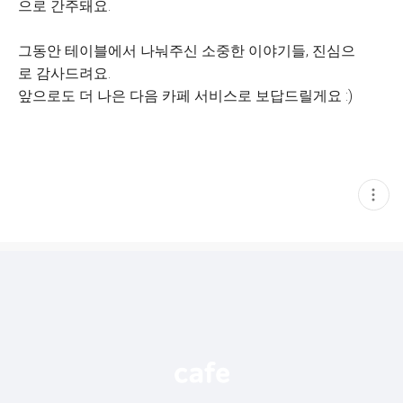
으로 간주돼요.
그동안 테이블에서 나눠주신 소중한 이야기들, 진심으
로 감사드려요.
앞으로도 더 나은 다음 카페 서비스로 보답드릴게요 :)
현
재
게
시
글
추
가
기
능
열
기