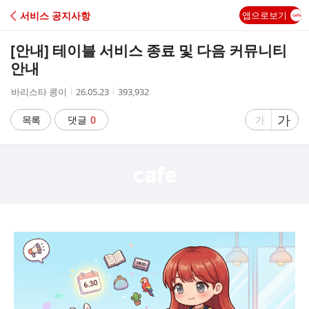
C
서비스 공지사항
앱으로보기
A
[안내] 테이블 서비스 종료 및 다음 커뮤니티
F
안내
작
작
조
바리스타 콩이
26.05.23
393,932
E
성
성
회
자
시
수
글
가
글
목록
댓글
0
가
간
자
자
크
크
기
기
크
작
게
게