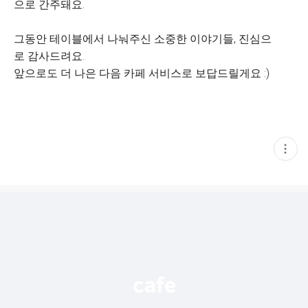
으로 간주돼요.
그동안 테이블에서 나눠주신 소중한 이야기들, 진심으
로 감사드려요.
앞으로도 더 나은 다음 카페 서비스로 보답드릴게요 :)
현
재
게
시
글
추
가
기
능
열
기