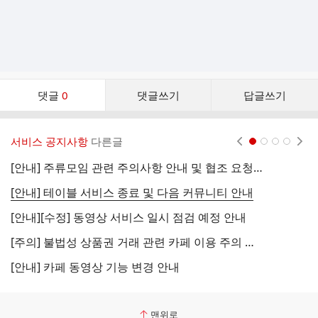
댓
댓글
0
댓글쓰기
답글쓰기
글
댓
글
서비스 공지사항
다른글
현재페이지 1
2
3
4
리
스
[안내] 주류모임 관련 주의사항 안내 및 협조 요청 (국세청)
[
트
[안내] 테이블 서비스 종료 및 다음 커뮤니티 안내
[
[안내][수정] 동영상 서비스 일시 점검 예정 안내
[
[주의] 불법성 상품권 거래 관련 카페 이용 주의 안내
[
[안내] 카페 동영상 기능 변경 안내
[
맨위로