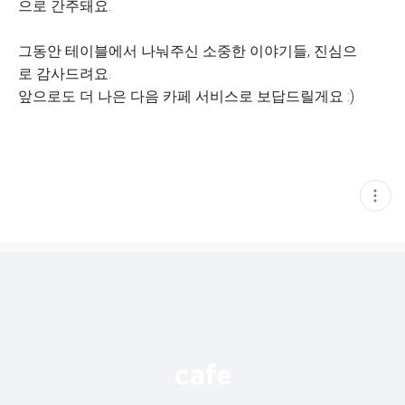
으로 간주돼요.
그동안 테이블에서 나눠주신 소중한 이야기들, 진심으
로 감사드려요.
앞으로도 더 나은 다음 카페 서비스로 보답드릴게요 :)
현
재
게
시
글
추
가
기
능
열
기