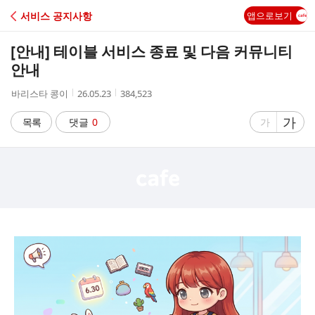
C
서비스 공지사항
앱으로보기
A
[안내] 테이블 서비스 종료 및 다음 커뮤니티
F
안내
작
작
조
바리스타 콩이
26.05.23
384,523
E
성
성
회
자
시
수
글
가
글
목록
댓글
0
가
간
자
자
크
크
기
기
크
작
게
게