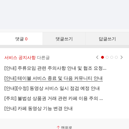
댓
댓글
0
댓글쓰기
답글쓰기
글
댓
글
서비스 공지사항
다른글
현재페이지 1
2
3
4
리
스
[안내] 주류모임 관련 주의사항 안내 및 협조 요청 (국세청)
[
트
[안내] 테이블 서비스 종료 및 다음 커뮤니티 안내
[
[안내][수정] 동영상 서비스 일시 점검 예정 안내
[
[주의] 불법성 상품권 거래 관련 카페 이용 주의 안내
[
[안내] 카페 동영상 기능 변경 안내
[
맨위로