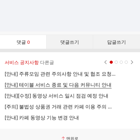
댓
댓글
0
댓글쓰기
답글쓰기
글
댓
글
서비스 공지사항
다른글
현재페이지 1
2
3
4
리
스
[안내] 주류모임 관련 주의사항 안내 및 협조 요청 (국세청)
[
트
[안내] 테이블 서비스 종료 및 다음 커뮤니티 안내
[
[안내][수정] 동영상 서비스 일시 점검 예정 안내
[
[주의] 불법성 상품권 거래 관련 카페 이용 주의 안내
[
[안내] 카페 동영상 기능 변경 안내
[
맨위로