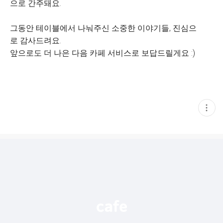
으로 간주돼요.
그동안 테이블에서 나눠주신 소중한 이야기들, 진심으
로 감사드려요.
앞으로도 더 나은 다음 카페 서비스로 보답드릴게요 :)
현
재
게
시
글
추
가
기
능
열
기