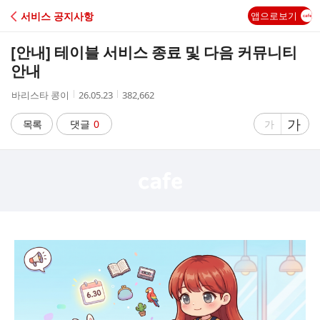
C
서비스 공지사항
앱으로보기
A
[안내] 테이블 서비스 종료 및 다음 커뮤니티
F
안내
작
작
조
바리스타 콩이
26.05.23
382,662
E
성
성
회
자
시
수
글
가
글
목록
댓글
0
가
간
자
자
크
크
기
기
크
작
게
게