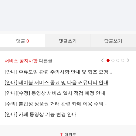
댓
댓글
0
댓글쓰기
답글쓰기
글
댓
글
서비스 공지사항
다른글
현재페이지 1
2
3
4
리
스
[안내] 주류모임 관련 주의사항 안내 및 협조 요청 (국세청)
[
트
[안내] 테이블 서비스 종료 및 다음 커뮤니티 안내
[
[안내][수정] 동영상 서비스 일시 점검 예정 안내
[
[주의] 불법성 상품권 거래 관련 카페 이용 주의 안내
[
[안내] 카페 동영상 기능 변경 안내
[
맨위로