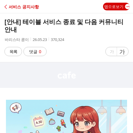
C
서비스 공지사항
앱으로보기
A
[안내] 테이블 서비스 종료 및 다음 커뮤니티
F
안내
작
작
조
바리스타 콩이
26.05.23
370,324
E
성
성
회
자
시
수
글
가
글
목록
댓글
0
가
간
자
자
크
크
기
기
크
작
게
게