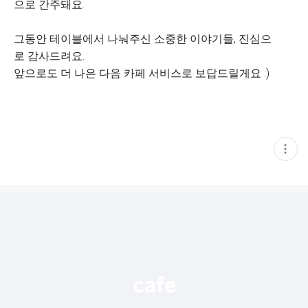
으로 간주돼요.
그동안 테이블에서 나눠주신 소중한 이야기들, 진심으
로 감사드려요.
앞으로도 더 나은 다음 카페 서비스로 보답드릴게요 :)
현
재
게
시
글
추
가
기
능
열
기