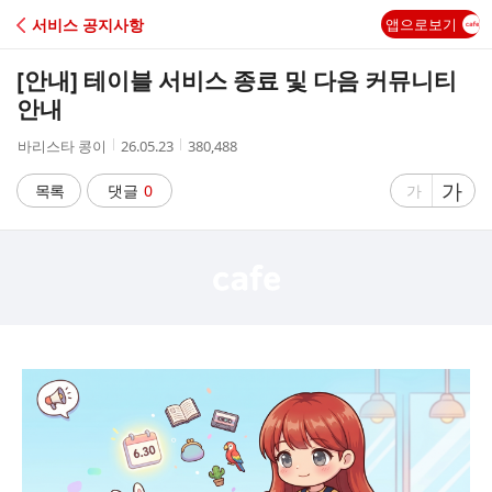
C
서비스 공지사항
앱으로보기
A
[안내] 테이블 서비스 종료 및 다음 커뮤니티
F
안내
작
작
조
바리스타 콩이
26.05.23
380,488
E
성
성
회
자
시
수
글
가
글
목록
댓글
0
가
간
자
자
크
크
기
기
크
작
게
게