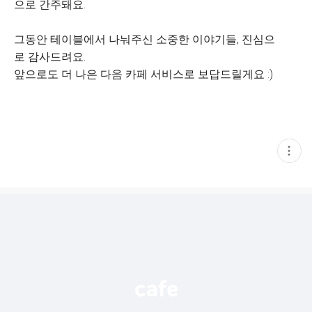
으로 간주돼요.
그동안 테이블에서 나눠주신 소중한 이야기들, 진심으
로 감사드려요.
앞으로도 더 나은 다음 카페 서비스로 보답드릴게요 :)
현
재
게
시
글
추
가
기
능
열
기