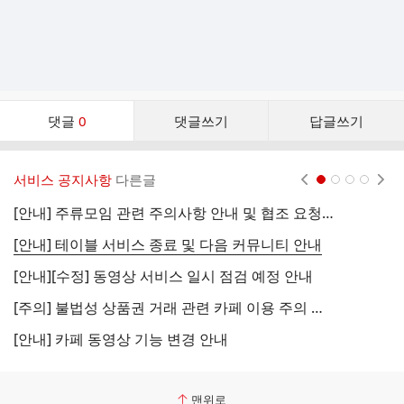
댓
댓글
0
댓글쓰기
답글쓰기
글
댓
글
서비스 공지사항
다른글
현재페이지 1
2
3
4
리
스
[안내] 주류모임 관련 주의사항 안내 및 협조 요청 (국세청)
[
트
[안내] 테이블 서비스 종료 및 다음 커뮤니티 안내
[
[안내][수정] 동영상 서비스 일시 점검 예정 안내
[
[주의] 불법성 상품권 거래 관련 카페 이용 주의 안내
[
[안내] 카페 동영상 기능 변경 안내
[
맨위로