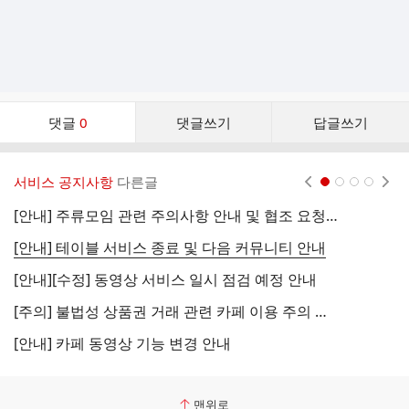
댓
댓글
0
댓글쓰기
답글쓰기
글
댓
글
서비스 공지사항
다른글
현재페이지 1
2
3
4
리
스
[안내] 주류모임 관련 주의사항 안내 및 협조 요청 (국세청)
[
트
[안내] 테이블 서비스 종료 및 다음 커뮤니티 안내
[
[안내][수정] 동영상 서비스 일시 점검 예정 안내
[
[주의] 불법성 상품권 거래 관련 카페 이용 주의 안내
[
[안내] 카페 동영상 기능 변경 안내
[
맨위로