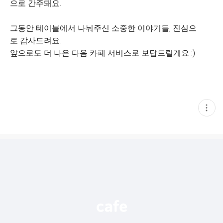
으로 간주돼요.
그동안 테이블에서 나눠주신 소중한 이야기들, 진심으
로 감사드려요.
앞으로도 더 나은 다음 카페 서비스로 보답드릴게요 :)
현
재
게
시
글
추
가
기
능
열
기