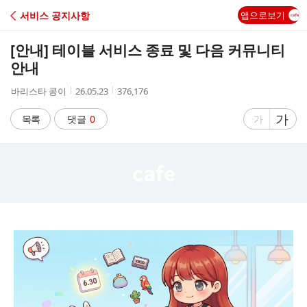
C
서비스 공지사항
앱으로보기
A
[안내] 테이블 서비스 종료 및 다음 커뮤니티
F
안내
작
작
조
바리스타 콩이
26.05.23
376,176
E
성
성
회
자
시
수
글
가
글
목록
댓글
0
가
간
자
자
크
크
기
기
크
작
게
게