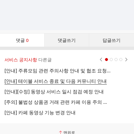
댓
댓글
0
댓글쓰기
답글쓰기
글
댓
글
서비스 공지사항
다른글
현재페이지 1
2
3
4
리
스
[안내] 주류모임 관련 주의사항 안내 및 협조 요청 (국세청)
[
트
[안내] 테이블 서비스 종료 및 다음 커뮤니티 안내
[
[안내][수정] 동영상 서비스 일시 점검 예정 안내
[
[주의] 불법성 상품권 거래 관련 카페 이용 주의 안내
[
[안내] 카페 동영상 기능 변경 안내
[
맨위로