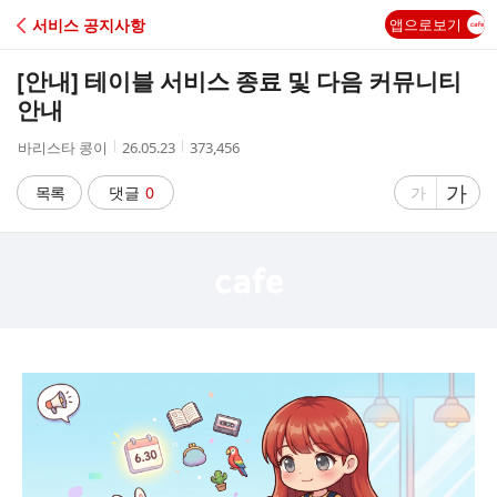
C
서비스 공지사항
앱으로보기
A
[안내] 테이블 서비스 종료 및 다음 커뮤니티
F
안내
작
작
조
바리스타 콩이
26.05.23
373,456
E
성
성
회
자
시
수
글
가
글
목록
댓글
0
가
간
자
자
크
크
기
기
크
작
게
게