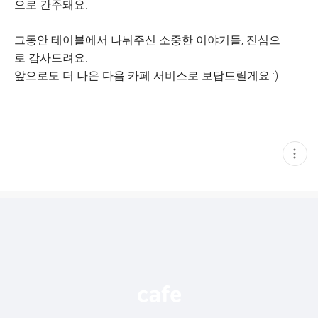
으로 간주돼요.
그동안 테이블에서 나눠주신 소중한 이야기들, 진심으
로 감사드려요.
앞으로도 더 나은 다음 카페 서비스로 보답드릴게요 :)
현
재
게
시
글
추
가
기
능
열
기