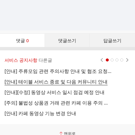
댓
댓글
0
댓글쓰기
답글쓰기
글
댓
글
서비스 공지사항
다른글
현재페이지 1
2
3
4
리
스
[안내] 주류모임 관련 주의사항 안내 및 협조 요청 (국세청)
[
트
[안내] 테이블 서비스 종료 및 다음 커뮤니티 안내
[
[안내][수정] 동영상 서비스 일시 점검 예정 안내
[
[주의] 불법성 상품권 거래 관련 카페 이용 주의 안내
[
[안내] 카페 동영상 기능 변경 안내
[
맨위로