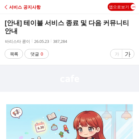
C
서비스 공지사항
앱으로보기
A
[안내] 테이블 서비스 종료 및 다음 커뮤니티
F
안내
작
작
조
바리스타 콩이
26.05.23
387,284
E
성
성
회
자
시
수
글
가
글
목록
댓글
0
가
간
자
자
크
크
기
기
크
작
게
게