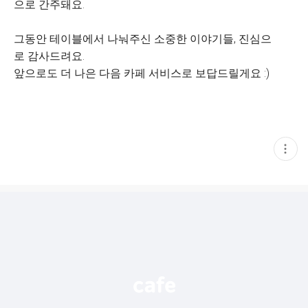
으로 간주돼요.
그동안 테이블에서 나눠주신 소중한 이야기들, 진심으
로 감사드려요.
앞으로도 더 나은 다음 카페 서비스로 보답드릴게요 :)
현
재
게
시
글
추
가
기
능
열
기