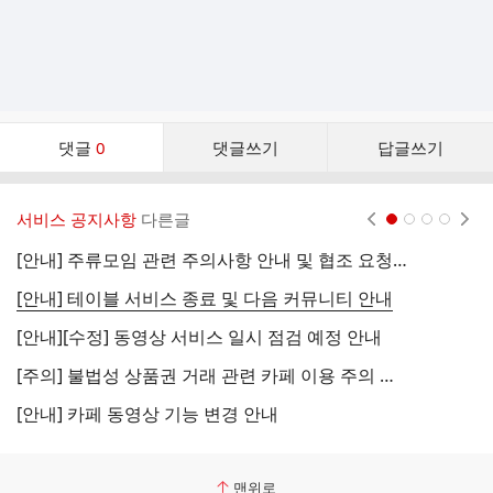
댓
댓글
0
댓글쓰기
답글쓰기
글
댓
글
서비스 공지사항
다른글
현재페이지 1
2
3
4
리
스
[안내] 주류모임 관련 주의사항 안내 및 협조 요청 (국세청)
[
트
[안내] 테이블 서비스 종료 및 다음 커뮤니티 안내
[
[안내][수정] 동영상 서비스 일시 점검 예정 안내
[
[주의] 불법성 상품권 거래 관련 카페 이용 주의 안내
[
[안내] 카페 동영상 기능 변경 안내
[
맨위로