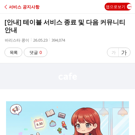
C
서비스 공지사항
앱으로보기
A
[안내] 테이블 서비스 종료 및 다음 커뮤니티
F
안내
작
작
조
바리스타 콩이
26.05.23
394,074
E
성
성
회
자
시
수
글
가
글
목록
댓글
0
가
간
자
자
크
크
기
기
크
작
게
게