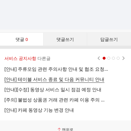
댓
댓글
0
댓글쓰기
답글쓰기
글
댓
글
서비스 공지사항
다른글
현재페이지 1
2
3
4
리
스
[안내] 주류모임 관련 주의사항 안내 및 협조 요청 (국세청)
[
트
[안내] 테이블 서비스 종료 및 다음 커뮤니티 안내
[
[안내][수정] 동영상 서비스 일시 점검 예정 안내
[
[주의] 불법성 상품권 거래 관련 카페 이용 주의 안내
[
[안내] 카페 동영상 기능 변경 안내
[
맨위로