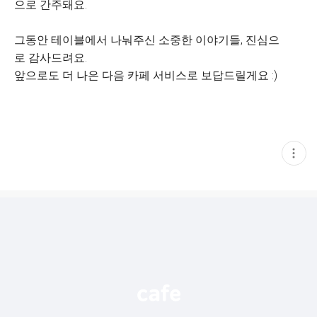
으로 간주돼요.
그동안 테이블에서 나눠주신 소중한 이야기들, 진심으
로 감사드려요.
앞으로도 더 나은 다음 카페 서비스로 보답드릴게요 :)
현
재
게
시
글
추
가
기
능
열
기