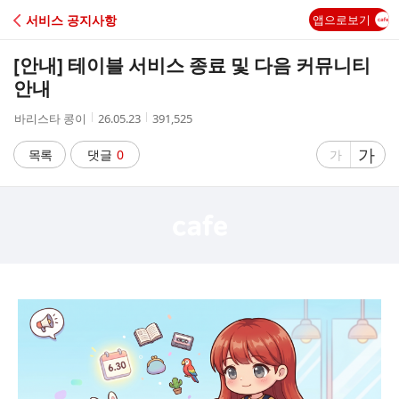
C
서비스 공지사항
앱으로보기
A
[안내] 테이블 서비스 종료 및 다음 커뮤니티
F
안내
작
작
조
바리스타 콩이
26.05.23
391,525
E
성
성
회
자
시
수
글
가
글
목록
댓글
0
가
간
자
자
크
크
기
기
크
작
게
게