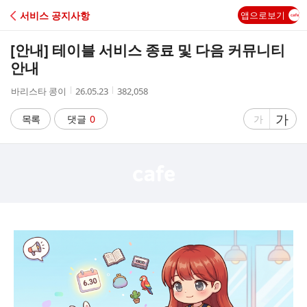
C
서비스 공지사항
앱으로보기
A
[안내] 테이블 서비스 종료 및 다음 커뮤니티
F
안내
작
작
조
바리스타 콩이
26.05.23
382,058
E
성
성
회
자
시
수
글
가
글
목록
댓글
0
가
간
자
자
크
크
기
기
크
작
게
게