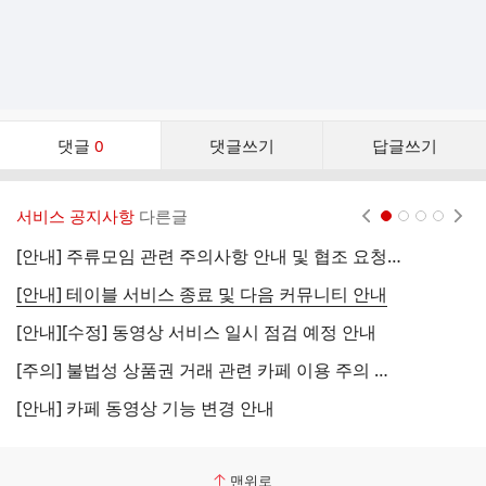
댓
댓글
0
댓글쓰기
답글쓰기
글
댓
글
서비스 공지사항
다른글
현재페이지 1
2
3
4
리
스
[안내] 주류모임 관련 주의사항 안내 및 협조 요청 (국세청)
[
트
[안내] 테이블 서비스 종료 및 다음 커뮤니티 안내
[
[안내][수정] 동영상 서비스 일시 점검 예정 안내
[
[주의] 불법성 상품권 거래 관련 카페 이용 주의 안내
[
[안내] 카페 동영상 기능 변경 안내
[
맨위로