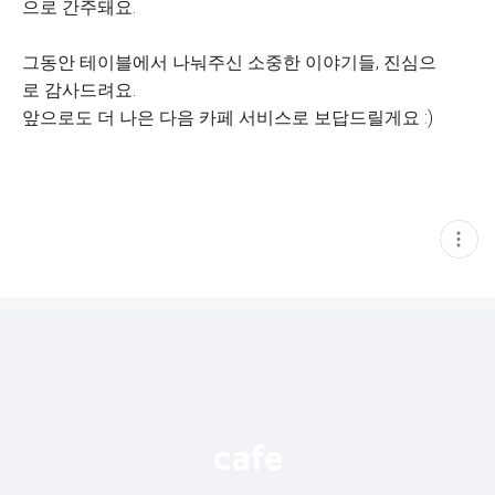
으로 간주돼요.
그동안 테이블에서 나눠주신 소중한 이야기들, 진심으
로 감사드려요.
앞으로도 더 나은 다음 카페 서비스로 보답드릴게요 :)
현
재
게
시
글
추
가
기
능
열
기