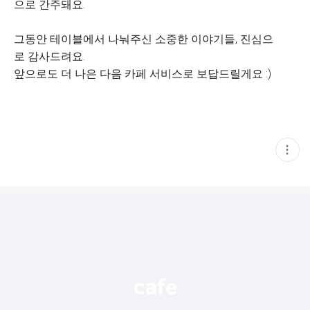
으로 간주돼요.
그동안 테이블에서 나눠주신 소중한 이야기들, 진심으
로 감사드려요.
앞으로도 더 나은 다음 카페 서비스로 보답드릴게요 :)
현
재
게
시
글
추
가
기
능
열
기