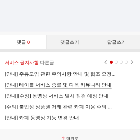
댓
댓글
0
댓글쓰기
답글쓰기
글
댓
글
서비스 공지사항
다른글
현재페이지 1
2
3
4
리
스
[안내] 주류모임 관련 주의사항 안내 및 협조 요청 (국세청)
[
트
[안내] 테이블 서비스 종료 및 다음 커뮤니티 안내
[
[안내][수정] 동영상 서비스 일시 점검 예정 안내
[
[주의] 불법성 상품권 거래 관련 카페 이용 주의 안내
[
[안내] 카페 동영상 기능 변경 안내
[
맨위로