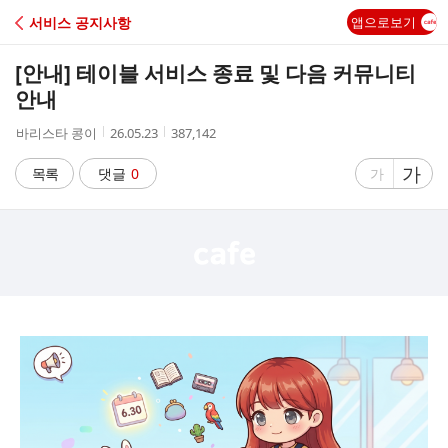
C
서비스 공지사항
앱으로보기
A
[안내] 테이블 서비스 종료 및 다음 커뮤니티
F
안내
작
작
조
바리스타 콩이
26.05.23
387,142
E
성
성
회
자
시
수
글
가
글
목록
댓글
0
가
간
자
자
크
크
기
기
크
작
게
게