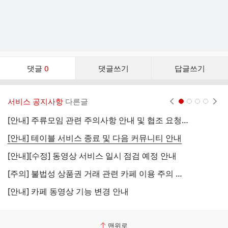
댓
댓글
0
댓글쓰기
답글쓰기
글
댓
글
서비스 공지사항
다른글
현재페이지 1
2
3
4
리
스
[안내] 주류모임 관련 주의사항 안내 및 협조 요청 (국세청)
[
트
[안내] 테이블 서비스 종료 및 다음 커뮤니티 안내
[
[안내][수정] 동영상 서비스 일시 점검 예정 안내
[
[주의] 불법성 상품권 거래 관련 카페 이용 주의 안내
[
[안내] 카페 동영상 기능 변경 안내
[
맨위로