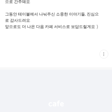
으로 간주돼요.
그동안 테이블에서 나눠주신 소중한 이야기들, 진심으
로 감사드려요.
앞으로도 더 나은 다음 카페 서비스로 보답드릴게요 :)
현
재
게
시
글
추
가
기
능
열
기