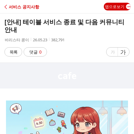
C
서비스 공지사항
앱으로보기
A
[안내] 테이블 서비스 종료 및 다음 커뮤니티
F
안내
작
작
조
바리스타 콩이
26.05.23
382,791
E
성
성
회
자
시
수
글
가
글
목록
댓글
0
가
간
자
자
크
크
기
기
크
작
게
게