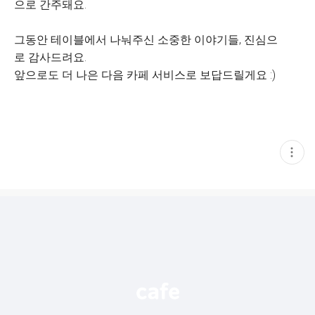
으로 간주돼요.
그동안 테이블에서 나눠주신 소중한 이야기들, 진심으
로 감사드려요.
앞으로도 더 나은 다음 카페 서비스로 보답드릴게요 :)
현
재
게
시
글
추
가
기
능
열
기