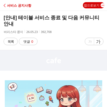
C
서비스 공지사항
앱으로보기
A
[안내] 테이블 서비스 종료 및 다음 커뮤니티
F
안내
작
작
조
바리스타 콩이
26.05.23
392,708
E
성
성
회
자
시
수
글
가
글
목록
댓글
0
가
간
자
자
크
크
기
기
크
작
게
게