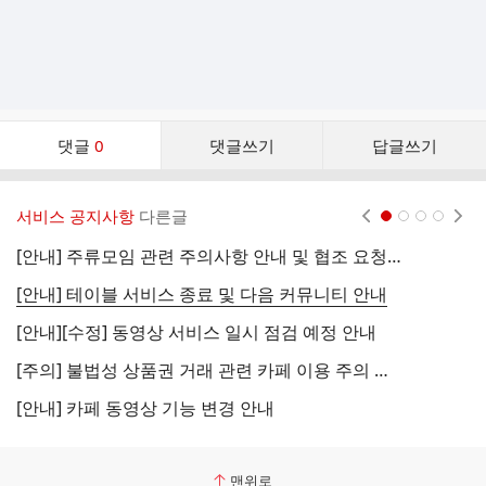
댓
댓글
0
댓글쓰기
답글쓰기
글
댓
글
서비스 공지사항
다른글
현재페이지 1
2
3
4
리
스
[안내] 주류모임 관련 주의사항 안내 및 협조 요청 (국세청)
[
트
[안내] 테이블 서비스 종료 및 다음 커뮤니티 안내
[
[안내][수정] 동영상 서비스 일시 점검 예정 안내
[
[주의] 불법성 상품권 거래 관련 카페 이용 주의 안내
[
[안내] 카페 동영상 기능 변경 안내
[
맨위로