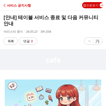
C
서비스 공지사항
앱으로보기
A
[안내] 테이블 서비스 종료 및 다음 커뮤니티
F
안내
작
작
조
바리스타 콩이
26.05.23
391,034
E
성
성
회
자
시
수
글
가
글
목록
댓글
0
가
간
자
자
크
크
기
기
크
작
게
게