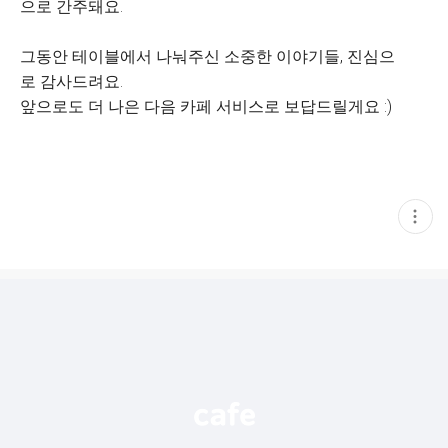
으로 간주돼요.
그동안 테이블에서 나눠주신 소중한 이야기들, 진심으
로 감사드려요.
앞으로도 더 나은 다음 카페 서비스로 보답드릴게요 :)
현
재
게
시
글
추
가
기
능
열
기