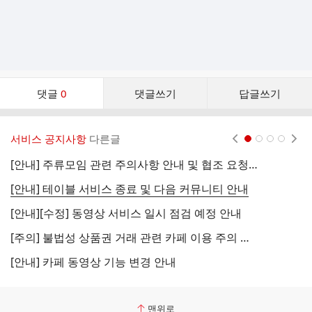
댓
댓글
0
댓글쓰기
답글쓰기
글
댓
글
서비스 공지사항
다른글
현재페이지 1
2
3
4
리
스
[안내] 주류모임 관련 주의사항 안내 및 협조 요청 (국세청)
[
트
[안내] 테이블 서비스 종료 및 다음 커뮤니티 안내
[
[안내][수정] 동영상 서비스 일시 점검 예정 안내
[
[주의] 불법성 상품권 거래 관련 카페 이용 주의 안내
[
[안내] 카페 동영상 기능 변경 안내
[
맨위로