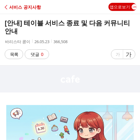
C
서비스 공지사항
앱으로보기
A
[안내] 테이블 서비스 종료 및 다음 커뮤니티
F
안내
작
작
조
바리스타 콩이
26.05.23
366,508
E
성
성
회
자
시
수
글
가
글
목록
댓글
0
가
간
자
자
크
크
기
기
크
작
게
게