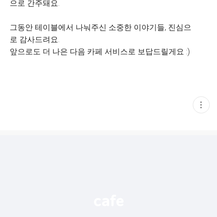
으로 간주돼요.
그동안 테이블에서 나눠주신 소중한 이야기들, 진심으
로 감사드려요.
앞으로도 더 나은 다음 카페 서비스로 보답드릴게요 :)
현
재
게
시
글
추
가
기
능
열
기