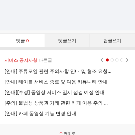
댓
댓글
0
댓글쓰기
답글쓰기
글
댓
글
서비스 공지사항
다른글
현재페이지 1
2
3
4
리
스
[안내] 주류모임 관련 주의사항 안내 및 협조 요청 (국세청)
[
트
[안내] 테이블 서비스 종료 및 다음 커뮤니티 안내
[
[안내][수정] 동영상 서비스 일시 점검 예정 안내
[
[주의] 불법성 상품권 거래 관련 카페 이용 주의 안내
[
[안내] 카페 동영상 기능 변경 안내
[
맨위로