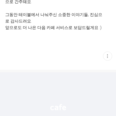
으로 간주돼요.
그동안 테이블에서 나눠주신 소중한 이야기들, 진심으
로 감사드려요.
앞으로도 더 나은 다음 카페 서비스로 보답드릴게요 :)
현
재
게
시
글
추
가
기
능
열
기