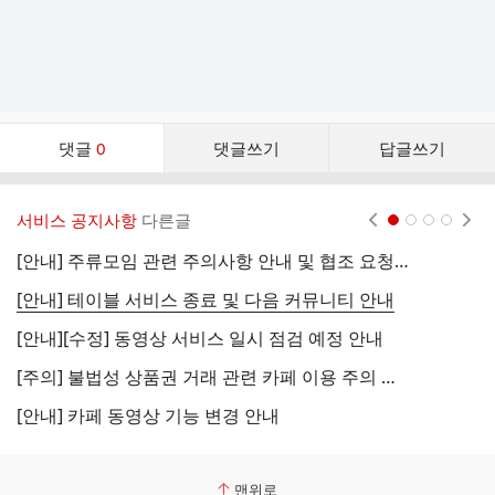
댓
댓글
0
댓글쓰기
답글쓰기
글
댓
글
서비스 공지사항
다른글
현재페이지 1
2
3
4
리
스
[안내] 주류모임 관련 주의사항 안내 및 협조 요청 (국세청)
[
트
[안내] 테이블 서비스 종료 및 다음 커뮤니티 안내
[
[안내][수정] 동영상 서비스 일시 점검 예정 안내
[
[주의] 불법성 상품권 거래 관련 카페 이용 주의 안내
[
[안내] 카페 동영상 기능 변경 안내
[
맨위로