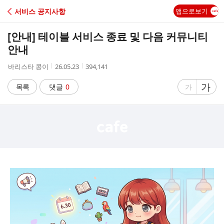
C
서비스 공지사항
앱으로보기
A
[안내] 테이블 서비스 종료 및 다음 커뮤니티
F
안내
작
작
조
바리스타 콩이
26.05.23
394,141
E
성
성
회
자
시
수
글
가
글
목록
댓글
0
가
간
자
자
크
크
기
기
크
작
게
게