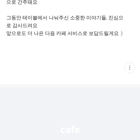
으로 간주돼요.
그동안 테이블에서 나눠주신 소중한 이야기들, 진심으
로 감사드려요.
앞으로도 더 나은 다음 카페 서비스로 보답드릴게요 :)
현
재
게
시
글
추
가
기
능
열
기