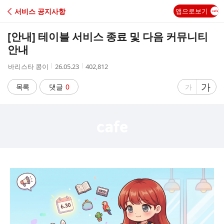
C
서비스 공지사항
앱으로보기
A
[안내] 테이블 서비스 종료 및 다음 커뮤니티
F
안내
작
작
조
바리스타 콩이
26.05.23
402,812
E
성
성
회
자
시
수
글
가
글
목록
댓글
0
가
간
자
자
크
크
기
기
크
작
게
게