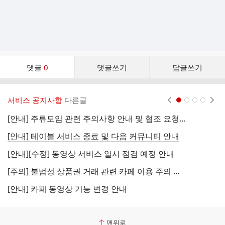
댓
댓글
0
댓글쓰기
답글쓰기
글
댓
글
서비스 공지사항
다른글
현재페이지 1
2
3
4
리
스
[안내] 주류모임 관련 주의사항 안내 및 협조 요청 (국세청)
[
트
[안내] 테이블 서비스 종료 및 다음 커뮤니티 안내
[
[안내][수정] 동영상 서비스 일시 점검 예정 안내
[
[주의] 불법성 상품권 거래 관련 카페 이용 주의 안내
[
[안내] 카페 동영상 기능 변경 안내
[
맨위로