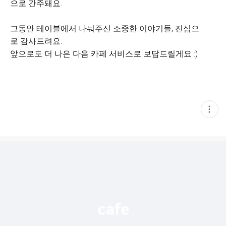
으로 간주돼요.
그동안 테이블에서 나눠주신 소중한 이야기들, 진심으
로 감사드려요.
앞으로도 더 나은 다음 카페 서비스로 보답드릴게요 :)
현
재
게
시
글
추
가
기
능
열
기