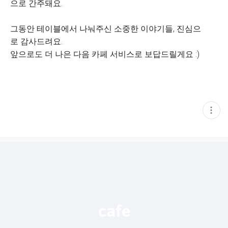
으로 간주돼요.
그동안 테이블에서 나눠주신 소중한 이야기들, 진심으
로 감사드려요.
앞으로도 더 나은 다음 카페 서비스로 보답드릴게요 :)
현
재
게
시
글
추
가
기
능
열
기