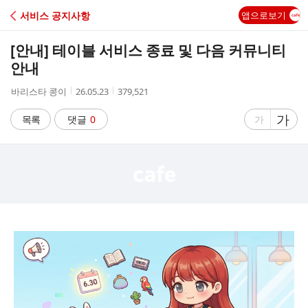
C
서비스 공지사항
앱으로보기
A
[안내] 테이블 서비스 종료 및 다음 커뮤니티
F
안내
작
작
조
바리스타 콩이
26.05.23
379,521
E
성
성
회
자
시
수
글
가
글
목록
댓글
0
가
간
자
자
크
크
기
기
크
작
게
게