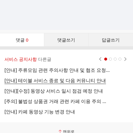
댓
댓글
0
댓글쓰기
답글쓰기
글
댓
글
서비스 공지사항
다른글
현재페이지 1
2
3
4
리
스
[안내] 주류모임 관련 주의사항 안내 및 협조 요청 (국세청)
[
트
[안내] 테이블 서비스 종료 및 다음 커뮤니티 안내
[
[안내][수정] 동영상 서비스 일시 점검 예정 안내
[
[주의] 불법성 상품권 거래 관련 카페 이용 주의 안내
[
[안내] 카페 동영상 기능 변경 안내
[
맨위로