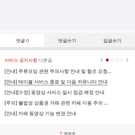
댓
댓글
0
댓글쓰기
답글쓰기
글
댓
글
서비스 공지사항
다른글
현재페이지 1
2
3
4
리
스
[안내] 주류모임 관련 주의사항 안내 및 협조 요청 (국세청)
[
트
[안내] 테이블 서비스 종료 및 다음 커뮤니티 안내
[
[안내][수정] 동영상 서비스 일시 점검 예정 안내
[
[주의] 불법성 상품권 거래 관련 카페 이용 주의 안내
[
[안내] 카페 동영상 기능 변경 안내
[
맨위로