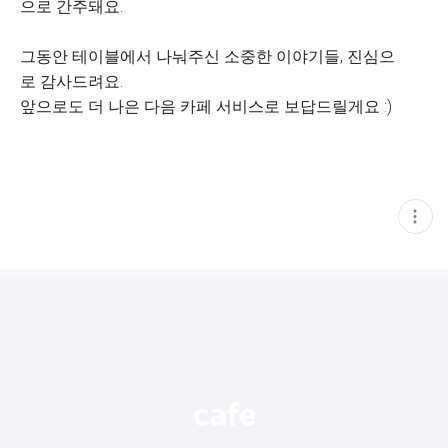
으로 간주돼요.
그동안 테이블에서 나눠주신 소중한 이야기들, 진심으
로 감사드려요.
앞으로도 더 나은 다음 카페 서비스로 보답드릴게요 :)
현
재
게
시
글
추
가
기
능
열
기