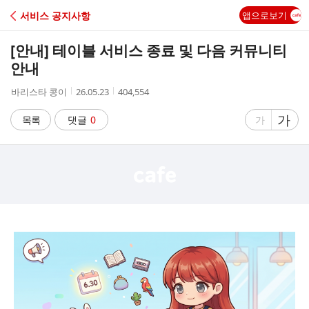
C
서비스 공지사항
앱으로보기
A
[안내] 테이블 서비스 종료 및 다음 커뮤니티
F
안내
작
작
조
바리스타 콩이
26.05.23
404,554
E
성
성
회
자
시
수
글
가
글
목록
댓글
0
가
간
자
자
크
크
기
기
크
작
게
게