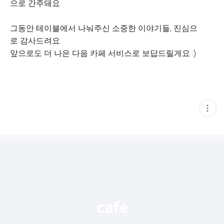
으로 간주돼요.
그동안 테이블에서 나눠주신 소중한 이야기들, 진심으
로 감사드려요.
앞으로도 더 나은 다음 카페 서비스로 보답드릴게요 :)
현
재
게
시
글
추
가
기
능
열
기