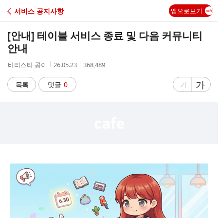
C
서비스 공지사항
앱으로보기
A
[안내] 테이블 서비스 종료 및 다음 커뮤니티
F
안내
작
작
조
바리스타 콩이
26.05.23
368,489
E
성
성
회
자
시
수
글
가
글
목록
댓글
0
가
간
자
자
크
크
기
기
크
작
게
게