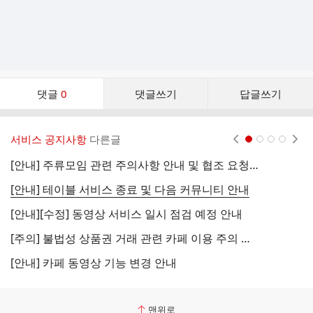
댓
댓글
0
댓글쓰기
답글쓰기
글
댓
글
서비스 공지사항
다른글
현재페이지 1
2
3
4
리
스
[안내] 주류모임 관련 주의사항 안내 및 협조 요청 (국세청)
[
트
[안내] 테이블 서비스 종료 및 다음 커뮤니티 안내
[
[안내][수정] 동영상 서비스 일시 점검 예정 안내
[
[주의] 불법성 상품권 거래 관련 카페 이용 주의 안내
[
[안내] 카페 동영상 기능 변경 안내
[
맨위로